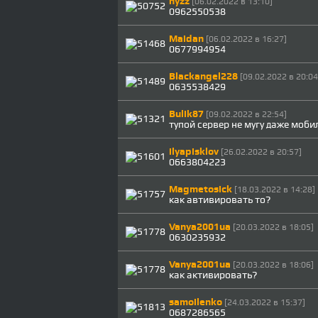
hyzz
[06.02.2022 в 13:10]
0962550538
Maidan
[06.02.2022 в 16:27]
0677994954
Blackangel228
[09.02.2022 в 20:04
0635538429
Bulik87
[09.02.2022 в 22:54]
тупой сервер не мугу даже моби
ilyapisklov
[26.02.2022 в 20:57]
0663804223
Magmetosick
[18.03.2022 в 14:28]
как автивировать то?
Vanya2001ua
[20.03.2022 в 18:05]
0630235932
Vanya2001ua
[20.03.2022 в 18:06]
как активировать?
samoilenko
[24.03.2022 в 15:37]
0687286565