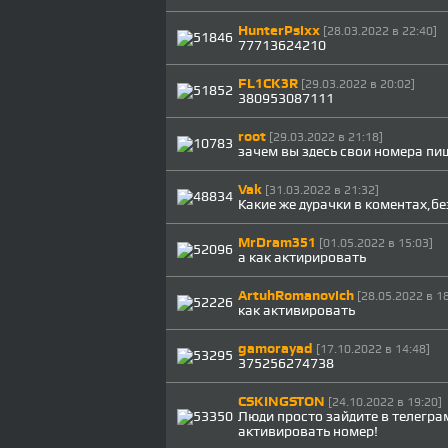
HunterPsixx
[28.03.2022 в 22:40]
77713624210
FL1CK3R
[29.03.2022 в 20:02]
380953087111
root
[29.03.2022 в 21:18]
зачем вы здесь свои номера пи
Vak
[31.03.2022 в 21:32]
Какие же дурачки в коментах,бе
MrDram351
[01.05.2022 в 15:03]
а как актирировать
ArtuhRomanovich
[28.05.2022 в 18
как активировать
gamorayad
[17.10.2022 в 14:48]
375256274738
CSKINGSTON
[24.10.2022 в 19:20]
Люди просто зайдите в телеграм
активировать номер!