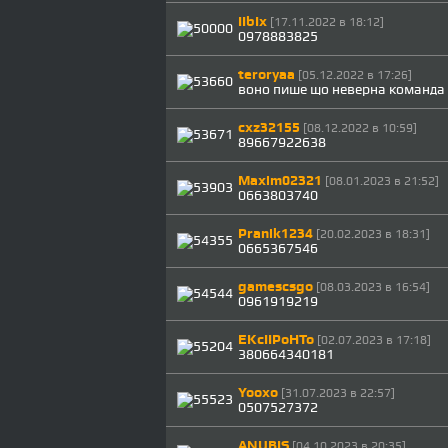
IIbIx
[17.11.2022 в 18:12]
0978883825
teroryaa
[05.12.2022 в 17:26]
воно пише що неверна команда
cxz32155
[08.12.2022 в 10:59]
89667922638
Maxim02321
[08.01.2023 в 21:52]
0663803740
Pranik1234
[20.02.2023 в 18:31]
0665367546
gamescsgo
[08.03.2023 в 16:54]
0961919219
EKcIIPoHTo
[02.07.2023 в 17:18]
380664340181
Yooxo
[31.07.2023 в 22:57]
0507527372
ANUBIS
[04.10.2023 в 20:35]