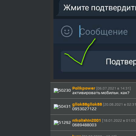
Polikpower
[06.07.2021 в 14:31]
активировать мобильн. как?
gllok88gllok88
[20.08.2021 в 02:31
0953027122
nikolishin2001
[18.01.2022 в 01:05
0689488003