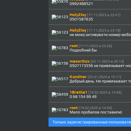
0992488521
HolyZloy
[17.11.2023 в 22:41]
0501587635
HolyZloy
[17.11.2023 в 23:19]
не можу активувати номер мобі
root
[17.11.2023 в 23:26]
Подробней бы
meowthzx
[22.11.2023 в 20:13]
0507173556 не привязывает номе
Konditer
[25.01.2024 в 15:11]
Добрый день. Не привязывает те
1Bratka1
[19.02.2025 в 14:56]
0 68 154 99 49
root
[19.02.2025 в 14:59]
Мало пробелов поставили)
Только зарегистрированные пользовате