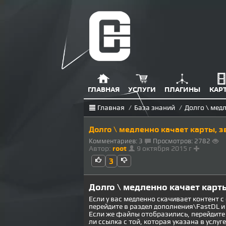
ГЛАВНАЯ
УСЛУГИ
ПЛАГИНЫ
КАР
Главная
/
База знаний
/
Долго \ мед
Долго \ медленно качает карты, з
Комментариев: 3
Просмотров: 2782
Автор:
root
9 октября 2015 г
3
Долго \ медленно качает карт
Если у вас медленно скачивает контент с
перейдите в раздел дополнения\FastDL и 
Если же файлы отобразились, перейдите 
ли ссылка с той, которая указана в услуге