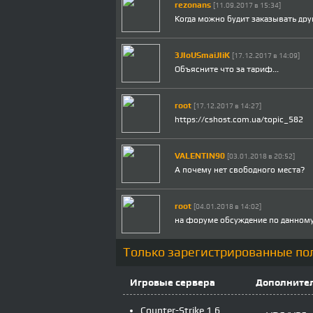
rezonans
[11.09.2017 в 15:34]
Когда можно будит заказывать дру
3JIoUSmaiJIiK
[17.12.2017 в 14:09]
Объясните что за тариф...
root
[17.12.2017 в 14:27]
https://cshost.com.ua/topic_582
VALENTIN90
[03.01.2018 в 20:52]
А почему нет свободного места?
root
[04.01.2018 в 14:02]
на форуме обсуждение по данному
Только зарегистрированные по
Игровые сервера
Дополнител
Counter-Strike 1.6