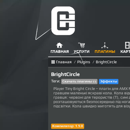
ГЛАВНАЯ
УСЛУГИ
ПЛАГИНЫ
КАР
Главная
/
Plugins
/
BrightCircle
BrightCircle
Теги:
Скачать плагины cs
Эффекты
Player Tiny Bright Circle – плагін для AM
гравцем маленькі яскраві кола. Кола в
гравця: червоні для терористів (T), сині 
розташовуються безпосередньо під ног
підсвітки. Кола швидко миготять для віз
Компилятор: 1.9.0