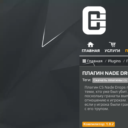
ГЛАВНАЯ
УСЛУГИ
П
Главная
/
Plugins
/
ПЛАГИН NADE DRO
Теги:
Скачать плагины cs
Плагин CS Nade Drops 
теми, кто уже был убит
поскольку гранаты выпа
отношению к игрокам. 
если у игрока были гра
с его трупом.
Компилятор: 1.8.2