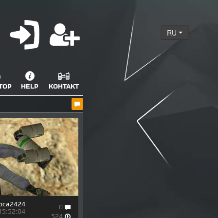
RU
ТОР
HELP
КОНТАКТ
pca2424
0
15:52:04
524