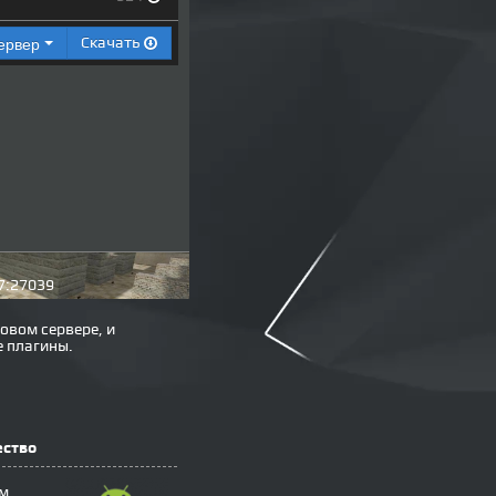
сервер
Скачать
7:27039
овом сервере, и
е плагины.
ество
м