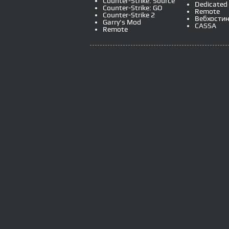
Counter-Strike: Source
Dedicated
26
The
tga
file
only
support
24
b
color
f
Counter-Strike: GO
Remote
27
The
zip
file
contain
tga
only
fit
800
*
6
Counter-Strike 2
Вебхостин
28
Change
the
size
if
most
client
used
d
Garry's Mod
CASSA
Remote