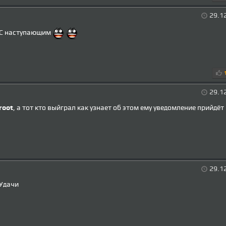
29.1
С наступающим
29.1
root
, а тот кто выйграл как узнает об этом ему уведомление прийдёт
29.1
Удачи