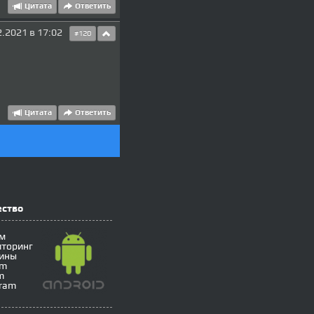
Цитата
Ответить
2.2021 в 17:02
#120
Цитата
Ответить
ество
м
торинг
ины
om
m
gram