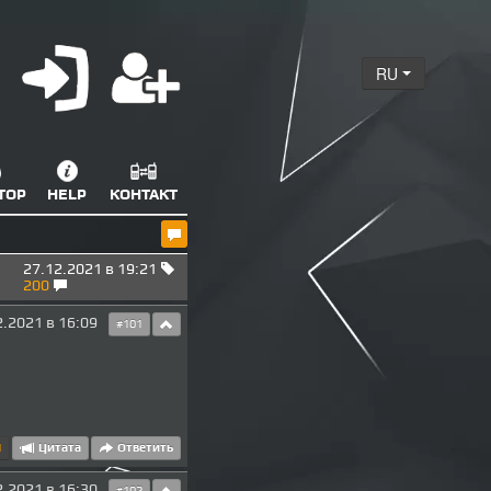
RU
ТОР
HELP
КОНТАКТ
27.12.2021 в 19:21
200
2.2021 в 16:09
#101
1
Цитата
Ответить
2.2021 в 16:30