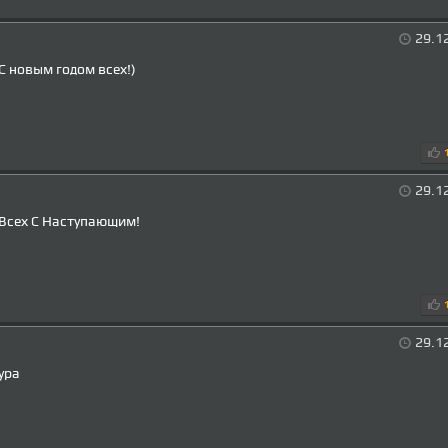
29.1
C новым годом всех!)
29.1
Всех С Наступающим!
29.1
ура