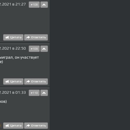
2.2021 в 21:27
#108
Цитата
Ответить
2.2021 в 22:50
#109
играл, он участвует
е)
Цитата
Ответить
2.2021 в 01:33
#110
ров)
1
Цитата
Ответить