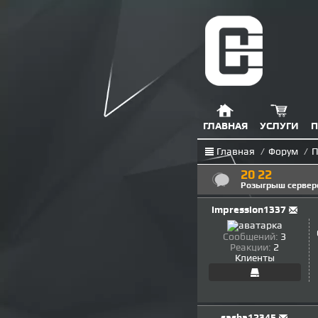
ГЛАВНАЯ
УСЛУГИ
П
Главная
/
Форум
/
П
20 22
Розыгрыш серверо
impression1337
Сообщений:
3
Реакции:
2
Клиенты
sasha12345