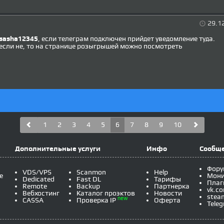
29.1
sasha12345
, если телеграм подключен прийдет уведомление туда.
если не, то на странице розыгрышей можно посмотреть
1
2
3
4
5
6
7
8
9
10
Дополнительные услуги
Инфо
Сообщ
Фору
VDS/VPS
Scanmon
Help
e
Мони
Dedicated
Fast DL
Тарифы
Плаг
Remote
Backup
Партнерка
vk.c
Вебхостинг
Каталог проэктов
Новости
stea
new
CASSA
Проверка IP
Оферта
Tele