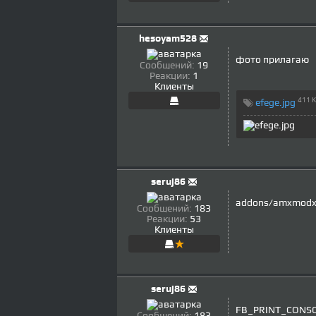
hesoyam528
фото прилагаю
Сообщений:
19
Реакции:
1
Клиенты
411 
efege.jpg
seruj86
addons/amxmodx/
Сообщений:
183
Реакции:
53
Клиенты
seruj86
FB_PRINT_CONSOL
Сообщений:
183