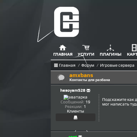
ГЛАВНАЯ
УСЛУГИ
ПЛАГИНЫ
КАР
Главная
/
Форум
/
Игровые сервера
amxbans
Контакты для разбана
hesoyam528
Подскажите как д
Сообщений:
19
мог написать туда
Реакции:
1
Клиенты
root