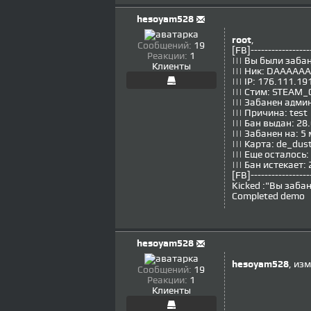
hesoyam528
root
,
Сообщений:
19
[FB]-----------------
Реакции:
1
||| Вы были заба
Клиенты
||| Ник: DAAAA
||| IP: 176.111.19
||| Стим: STEAM_
||| Забанен ад
||| Причина: test
||| Бан выдан: 28
||| Забанен на: 5
||| Карта: de_du
||| Еще осталось:
||| Бан истекает:
[FB]-----------------
Kicked :"Вы заб
Completed demo
hesoyam528
hesoyam528
, из
Сообщений:
19
Реакции:
1
Клиенты