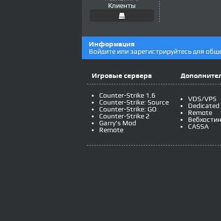
Клиенты
Информация
Войдите или зарегистрируйтесь для общ
Игровые сервера
Дополнител
Counter-Strike 1.6
VDS/VPS
Counter-Strike: Source
Dedicated
Counter-Strike: GO
Remote
Counter-Strike 2
Вебхостин
Garry's Mod
CASSA
Remote