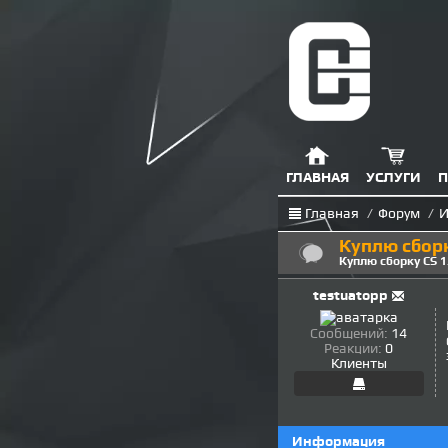
ГЛАВНАЯ
УСЛУГИ
П
Главная
/
Форум
/
И
Куплю сборку
Куплю сборку CS 1.
testuatopp
Сообщений:
14
Реакции:
0
Клиенты
Информация