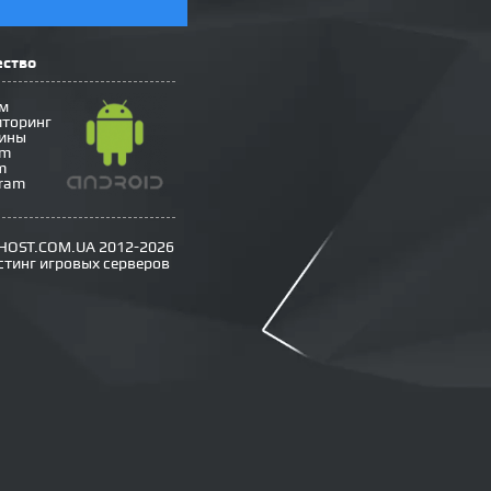
ество
м
торинг
ины
om
m
gram
HOST.COM.UA 2012-2026
стинг игровых серверов