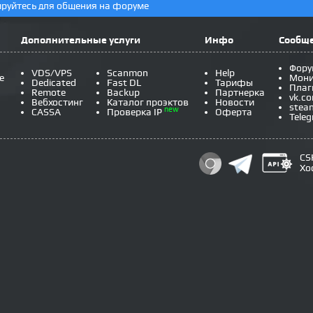
ируйтесь для общения на форуме
Дополнительные услуги
Инфо
Сообщ
Фору
VDS/VPS
Scanmon
Help
e
Мони
Dedicated
Fast DL
Тарифы
Плаг
Remote
Backup
Партнерка
vk.c
Вебхостинг
Каталог проэктов
Новости
stea
new
CASSA
Проверка IP
Оферта
Tele
CS
Хо