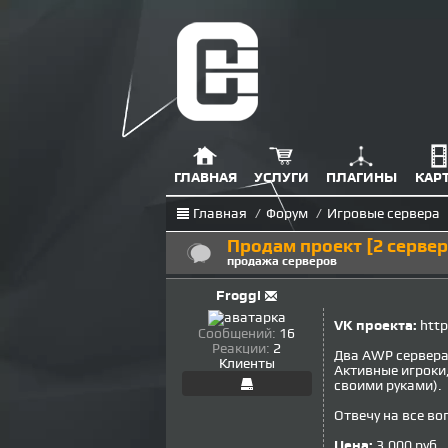
ГЛАВНАЯ
УСЛУГИ
ПЛАГИНЫ
КАР
Главная
/
Форум
/
Игровые сервера
Продам проект [2 сервер
продажа серверов
Froggi
VK проекта:
http
Сообщений:
16
Реакции:
2
Два AWP сервера
Клиенты
Активные игроки,
своими руками).
Отвечу на все во
Цена:
3.000 руб.