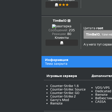
TimBalO
Цитата
root
Сообщений:
235
Реакции:
80
TimBalO
, там н
Клиенты
А у него тут серв
Информация
Тема закрыта
Игровые сервера
Дополнител
Counter-Strike 1.6
VDS/VPS
Counter-Strike: Source
Dedicated
Counter-Strike: GO
Remote
Counter-Strike 2
Вебхостин
Garry's Mod
CASSA
Remote