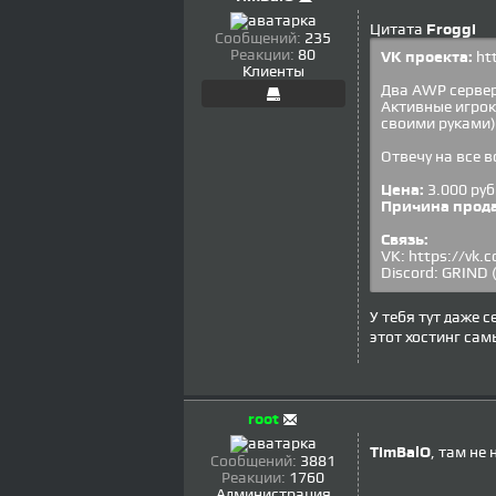
Цитата
Froggi
Сообщений:
235
Реакции:
80
VK проекта:
htt
Клиенты
Два AWP сервер
Активные игроки
своими руками)
Отвечу на все 
Цена:
3.000 руб
Причина прод
Связь:
VK: https://vk.
Discord: GRIND 
У тебя тут даже с
этот хостинг са
root
TimBalO
, там не
Сообщений:
3881
Реакции:
1760
Администрация