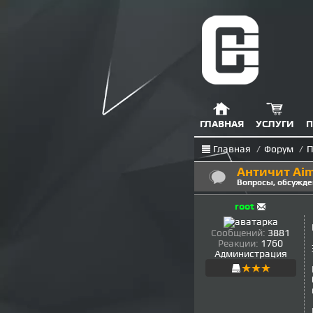
ГЛАВНАЯ
УСЛУГИ
П
Главная
/
Форум
/
П
Античит Ai
Вопросы, обсужде
root
Сообщений:
3881
Реакции:
1760
Администрация