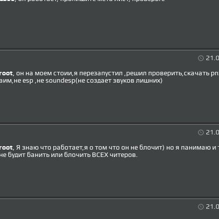
21.0
root
, он на моем стоии,я перезапустил ,решил проверить,скачать pn
аим,не esp ,не soundesp(не создает звуков лишних)
21.0
root
, Я знаю что работает,я о том что он не блочит) но я панимаю и 
не будит банить или блочить ВСЕХ читеров.
21.0