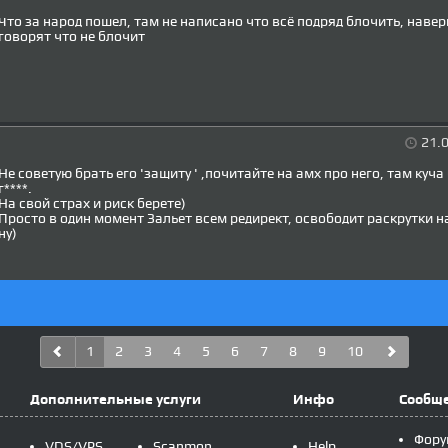
Что за народ пошел, там не написано что всё подряд блочить, навер
говорят что не блочит
21.0
Не советую брать его 'защиту ' ,почитайте на амх про него, там куча
г****.
На свой страх и риск берете)
Просто в один момент Зальет всем редирект, освободит раскрутки на 
ну)
1
2
3
4
5
6
7
8
9
10
Дополнительные услуги
Инфо
Сообщ
Фору
VDS/VPS
Scanmon
Help