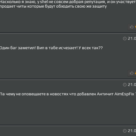
Насколько я знаю, у shel не совсем добрая репутация, и он участвует
продает читы которые будут обходить свою же защиту
21.0
Один баг заметил! Вип в табе исчезает! У всех так??
21.0
Па чему не оповещаете в новостях что добавлен Античит AimEspFix 
21.0