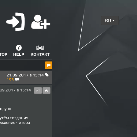
RU
ТОР
HELP
КОНТАКТ
21.09.2017 в 15:14
195
09.2017 в 15:14
#1
модуля
путём создания
уждение читера
.