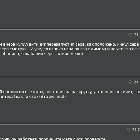
21.
Я вчера купил античит,перезапустил серв, как положено, кинул серв 
серв смотрю... И увидел игрока играющего с аимом) и не что его не 
забанило, я щабанил через админ меню)
21.
Я пофиксил все читы, поставил на раскрутку, установил античит, за
читера! как так то?) Это же ппц))
21.0
CS90
, он работает, пропишите мета лист, проверьте