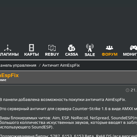
ЛАГИНЫ
КАРТЫ
REBUY
CASSA
ФОРУМ
МОНИ
SALE
анель управления
/
Античит AimEspFix
mEspFix
ние
21.
В панели добавлена возможность покупки античита AimEspFix.
Это серверный античит для сервера Counter-Strike 1.6 в виде AMXX 
Виды блокируемых читов: Aim, ESP, NoRecoil, NoSpread, SoundeESP(
большого колличества искуственных звуков, которые вводят в забл
использующего SoundESP).
Поддерживаемые билды: 5787, 6153, 6153 Beta, ReHLDS (все версии)