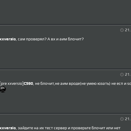
21.
xxversio
, сам проверял? А вх и аим блочит?
21.
[pre xxversio]
CS90
, не блочит,не аим вроде(не умею юзать) не есп и s
21.
xxversio
, зайдите на их тест сервер и проверьте блочит или нет