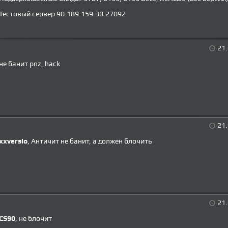
Тестовый сервер 90.189.159.30:27092
21.
не банит pnz_hack
21.
xxversio
, Античит не банит, а должен блочить
21.
CS90
, не блочит