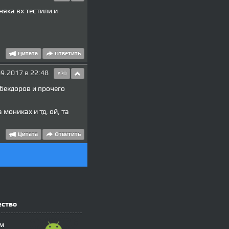
няка вх тестили и
Цитата
Ответить
9.2017 в 22:48
#20
 бекдоров и прочего
мониках и тд, ой, та
Цитата
Ответить
ество
м