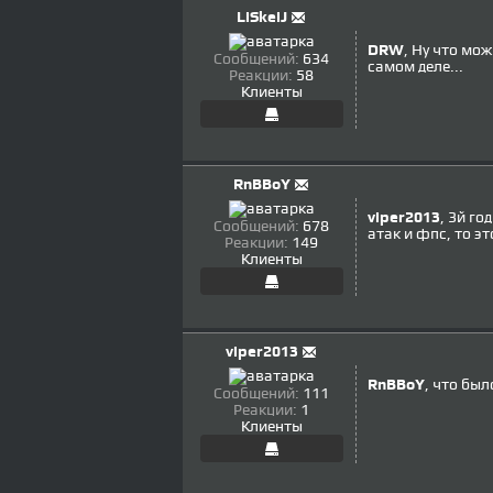
LiSkeiJ
DRW
, Ну что мож
Сообщений:
634
самом деле...
Реакции:
58
Клиенты
RnBBoY
viper2013
, 3й го
Сообщений:
678
атак и фпс, то э
Реакции:
149
Клиенты
viper2013
RnBBoY
, что был
Сообщений:
111
Реакции:
1
Клиенты