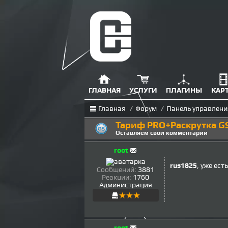
ГЛАВНАЯ
УСЛУГИ
ПЛАГИНЫ
КАР
Главная
/
Форум
/
Панель управлени
Тариф PRO+Раскрутка GS
Оставляем свои комментарии
root
rus1825
, уже ест
Сообщений:
3881
Реакции:
1760
Администрация
root