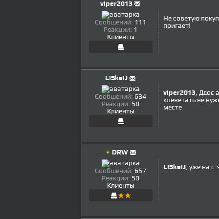
viper2013
Не советую покуп
Сообщений:
111
пригает!
Реакции:
1
Клиенты
LiSkeiJ
viper2013
, Ддос 
Сообщений:
634
клеветать не нуж
Реакции:
58
месте
Клиенты
DRW
LiSkeiJ
, уже на c
Сообщений:
657
Реакции:
50
Клиенты