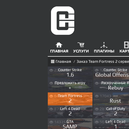
ГЛАВНАЯ
УСЛУГИ
ПЛАГИНЫ
КАР
Главная
/
Заказ Team Fortress 2 серв
233203
Counter Strike
121257
Counter Strike
1.6
Global Offens
8241
Предложить игру
49189
Раскрученные I
+
Rebuy
6471
Team Fortress
17043
---
2
Rust
8792
Left 4 Dead
2810
Call of Duty
2
2
14335
GTA
5647
Left 4 Dead
SAMP
1