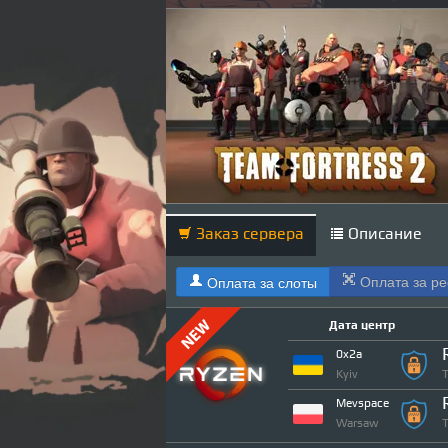
Заказ сервера
Описание
Оплата за р
Оплата за слоты
Дата центр
0x2a
Kyiv
T
Mevspace
Warsaw
T