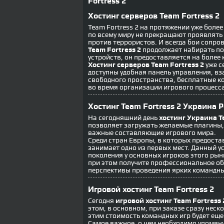
Fortress 2
Хостинг серверов Team Fortress 2
Team Fortress 2 на протяжении уже боле
по всему миру не прекращают проявлять
против террористов. И всегда бои сопр
Team Fortress 2
продолжает набирать по
устройств, он предоставляется на более
Хостинг серверов Team Fortress 2
уже с
доступны удобная панель управления, в
свободного пространства, бесплатные к
во время организации игрового процесса
Хостинг Team Fortress 2 Украина 
На сегодняшний день
хостинг Украина T
позволяет загружать желаемые плагины,
важные составляющие игрового мира.
Среди стран Европы, в которых предост
занимает одно из первых мест. Данный у
поколения у основных игроков этого рынк
при этом получите профессиональное об
перспективы проведения ярких командных
Игровой хостинг Team Fortress 2
Сегодня
игровой хостинг Team Fortress
этом, в основном, при заказе сразу неск
этим стоимость командных игр будет еще
Самое важное, о чем необходимо упомянут