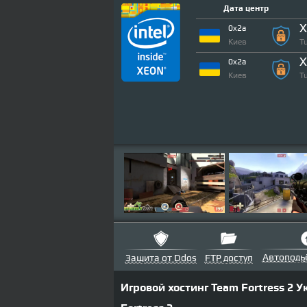
Дата центр
X
0x2a
Киев
T
X
0x2a
Киев
T
Автоподь
Защита от Ddos
FTP доступ
Игровой хостинг Team Fortress 2 