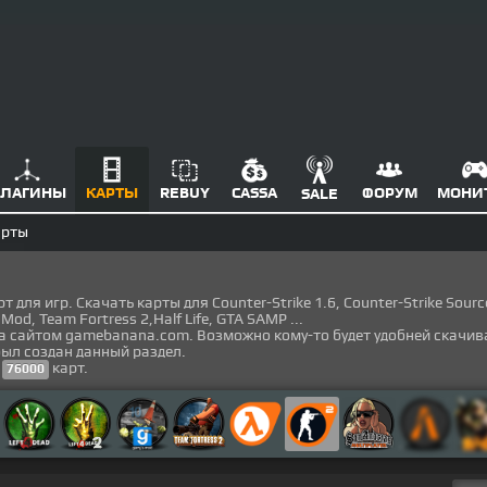
ЛАГИНЫ
КАРТЫ
REBUY
CASSA
ФОРУМ
МОНИ
SALE
арты
для игр. Скачать карты для Counter-Strike 1.6, Counter-Strike Source
s Mod, Team Fortress 2,Half Life, GTA SAMP ...
а сайтом gamebanana.com. Возможно кому-то будет удобней скачив
был создан данный раздел.
е
карт.
76000