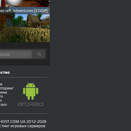
ecraft Adventures [COOP]
ество
м
торинг
ины
om
m
gram
HOST.COM.UA 2012-2026
стинг игровых серверов