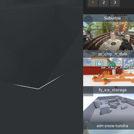
1
2
3
Suburbia
ze_chip_n_dale
fy_ice_storage
aim snow tundra