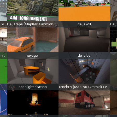
Blockbox Remake [MapINK Gimmick Event]
De_Traps [MapINK Gimmick Event]
de_skoll
de_hedgemaze [MapINK Gimmick Event]
voyager
de_clue
deadlight station
Tenebris [MapINK Gimmick Event]