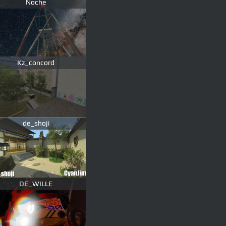
Noche
Kz_concord
de_shoji
DE_WILLE