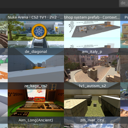
Nuke Arena | CS2 1V1 · 2V2 · 3V3 Map
bhop system prefab - Context method
P
de_diagonal
am_italy_p
ze_kage_cs2
1v1_autism_s2
Aim_Long(Ancient)
zm_river_city