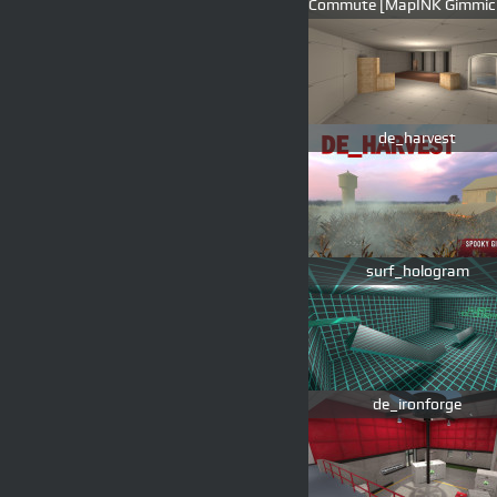
de_harvest
surf_hologram
de_ironforge