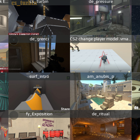
Commute [MapINK Gimmick Event]
cs_turbin
de_pressure
de_grenci
CS2 change player model .vmap tutorial
surf_intro
am_anubis_p
fy_Exposition
de_ritual