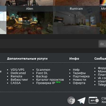
Alien
Runtrain
Min
Дополнительные услуги
Инфо
Сообщ
Фору
VDS/VPS
Scanmon
Help
e
Мони
Dedicated
Fast DL
Тарифы
Плаг
Remote
Backup
Партнерка
vk.c
Вебхостинг
Каталог проэктов
Новости
stea
new
CASSA
Проверка IP
Оферта
Tele
CS
Хо