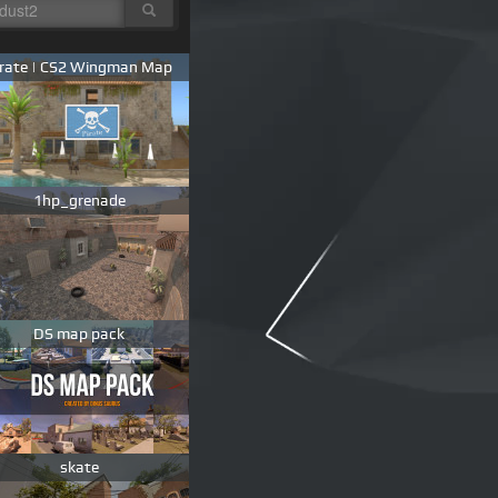
irate | CS2 Wingman Map
1hp_grenade
DS map pack
skate