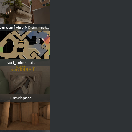
De_Serious [MapINK Gimmick Event]
surf_mineshaft
Crawlspace