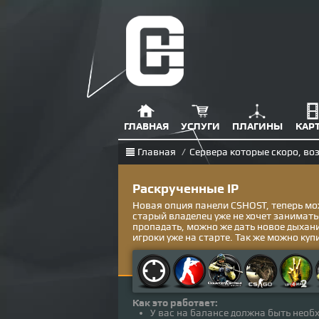
ГЛАВНАЯ
УСЛУГИ
ПЛАГИНЫ
КАР
Главная
/
Сервера которые скоро, во
Раскрученные IP
Новая опция панели CSHOST, теперь мож
старый владелец уже не хочет занимать
пропадать, можно же дать новое дыхание
игроки уже на старте. Так же можно куп
Как это работает:
У вас на балансе должна быть необ