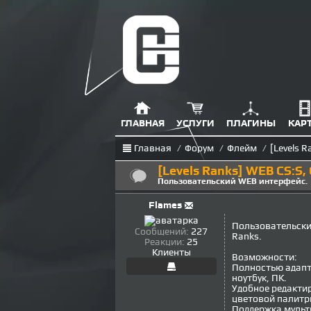
ГЛАВНАЯ
УСЛУГИ
ПЛАГИНЫ
КАР
Главная
/
Форум
/
Флейм
/
[Levels 
[Levels Ranks] WEB CS:S,
Пользовательский WEB интерфейс.
Flames
Пользовательски
Сообщений:
227
Ranks.
Реакции:
25
Клиенты
Возможности:
Полностью адапт
ноутбук, ПК.
Удобное редакти
цветовой палитр
Поддержка мульт