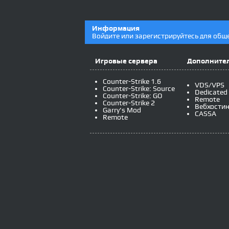
Информация
Войдите или зарегистрируйтесь для общ
Игровые сервера
Дополнител
Counter-Strike 1.6
VDS/VPS
Counter-Strike: Source
Dedicated
Counter-Strike: GO
Remote
Counter-Strike 2
Вебхостин
Garry's Mod
CASSA
Remote