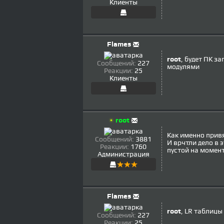
Клиенты
Flames
root
, будет ПК з
Сообщений:
227
модулями
Реакции:
25
Клиенты
root
Как именно привя
Сообщений:
3881
И врчтли дело в э
Реакции:
1760
пустой на момент
Администрация
Flames
root
, LR таблицы
Сообщений:
227
Реакции:
25