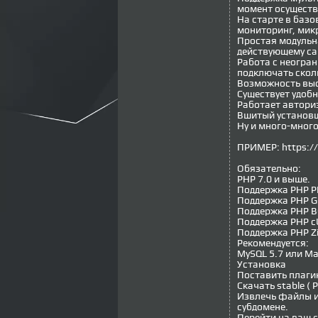
момент осуществлё
На старте в базо
мониторинг, микр
Простая модульна
действующему са
Работа с неогран
подключать сколь
Возможность выс
Существует удоб
Работает автори
Вшитый установщ
Ну и много-много
ПРИМЕР: https://s
Обязательно:
PHP 7.0 и выше.
Поддержка PHP P
Поддержка PHP G
Поддержка PHP B
Поддержка PHP c
Поддержка PHP Zi
Рекомендуется:
MySQL 5.7 или Ma
Установка
Поставить плагин
Скачать stable ( 
Извлечь файлы из
субдомене.
Перейти на ваш с