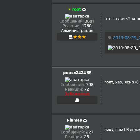
root
что за дичь?, кон
Сообщений:
3881
Реакции:
1760
Администрация
2019-08-29_
popca2424
root
, хах, ясно =)
Сообщений:
708
Реакции:
72
Забаненные
Flames
root
, сам LR дол
Сообщений:
227
Реакции:
25